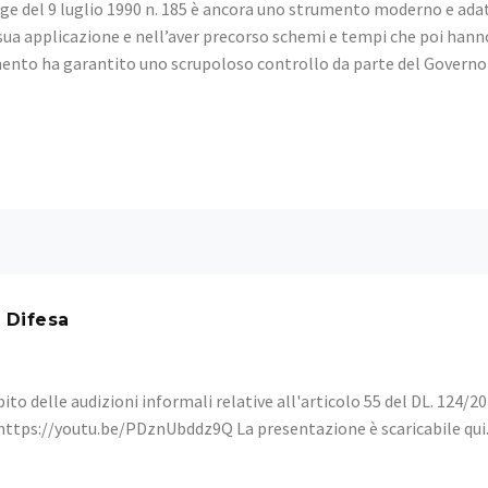
gge del 9 luglio 1990 n. 185 è ancora uno strumento moderno e adat
a sua applicazione e nell’aver precorso schemi e tempi che poi han
umento ha garantito uno scrupoloso controllo da parte del Govern
 Difesa
ito delle audizioni informali relative all'articolo 55 del DL. 124/2
 https://youtu.be/PDznUbddz9Q La presentazione è scaricabile qui