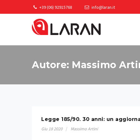
Skip
+39 (06) 92915768
info@laran.it
to
content
Autore:
Massimo Arti
Legge 185/90. 30 anni: un aggiorna
Giu
18
2020
Massimo Artini