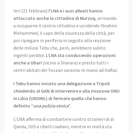
Ieri (21 febbraio)
l’LNA e i suoi alleati hanno
attaccato anche la cittadina di Murzuq
, arrivando
a occuparne il centro cittadino e uccidendo Ibrahim
Mohammed, il capo della sicurezza della città, per
poi ripiegare in periferia in seguito alla reazione
delle milizie Tebu che, però, avrebbero subito
ingenti perdite.
L’LNA sta conducendo operazioni
anche a Ubari
(vicino a Sharara) e presto tutti i
centri abitati del Fezzan saranno in mano ad Haftar.
I Tebu hanno inviato una delegazione a Tripoli
chiedendo al GAN di intervenire e alla missione ONU
in Libia (UNSMIL) di fermare quella che hanno
definito “
una pulizia etnica
”.
L’LNA afferma di combattere contro stranieri di al
Qaeda, ISIS e ribelli ciadiani, mentre in realtà sta