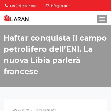
Skip
+39 (06) 92915768
info@laran.it
to
content
TOGG
NAVI
Haftar conquista il campo
petrolifero dell’ENI. La
nuova Libia parlerà
francese
Feb
22
2019
Tatiana Basilio