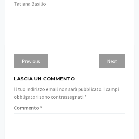
Tatiana Basilio
Navigazione
Previous
Next
Previous
Next
post:
post:
articoli
LASCIA UN COMMENTO
Il tuo indirizzo email non sarà pubblicato.
I campi
obbligatori sono contrassegnati
*
Commento
*